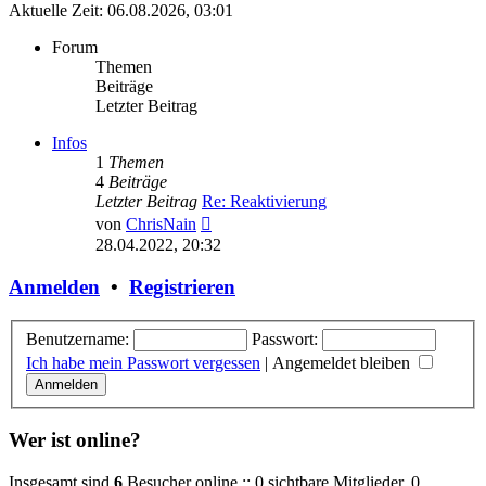
Aktuelle Zeit: 06.08.2026, 03:01
Forum
Themen
Beiträge
Letzter Beitrag
Infos
1
Themen
4
Beiträge
Letzter Beitrag
Re: Reaktivierung
Neuester
von
ChrisNain
Beitrag
28.04.2022, 20:32
Anmelden
•
Registrieren
Benutzername:
Passwort:
Ich habe mein Passwort vergessen
|
Angemeldet bleiben
Wer ist online?
Insgesamt sind
6
Besucher online :: 0 sichtbare Mitglieder, 0