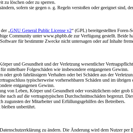
it zu löschen oder zu sperren.
uändern, sofern sie gegen o. g. Regeln verstoßen oder geeignet sind, 
 der „
GNU General Public License v2
“ (GPL) bereitgestellten Foren
hige Community unter www.phpbb.de zur Verfügung gestellt. Beide hab
oftware für bestimmte Zwecke nicht untersagen oder auf Inhalte frem
rper und Gesundheit und der Verletzung wesentlicher Vertragspflichten
ch für mittelbare Folgeschäden wie insbesondere entgangenen Gewinn.
em oder grob fahrlässigem Verhalten oder bei Schäden aus der Verletz
i Vertragsschluss typischerweise vorhersehbaren Schäden und im übrigen
besondere entgangenen Gewinn.
ng von Leben, Körper und Gesundheit oder vorsätzlichem oder grob fah
e nach auf die vertragstypischen Durchschnittsschäden begrenzt. Dies
h zugunsten der Mitarbeiter und Erfüllungsgehilfen des Betreibers.
bleiben unberührt.
e Datenschutzerklärung zu ändern. Die Änderung wird dem Nutzer per E-